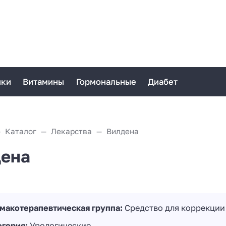
ики
Витамины
Гормональные
Диабет
Каталог
Лекарства
Вилдена
ена
макотерапевтическая группа:
Средство для коррекции
егория:
Урологические