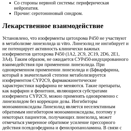
Со стороны нервной системы: периферическая
нейропатия.
Прочие: серотониновый синдром.
Лекарственное взаимодействие
Установлено, что изоферменты цитохрома Р450 не участвуют
в метаболизме линезолида ш vitro. Линезолид не ингибирует и
не потенцирует активность клинически важных
изоферментов цитохрома Р450 (1А2, 2С9, 2С19, 2D6, 2Е1,
ЗА4). Таким образом, не ожидается СУР450-индуцированного
взаимодействия при применении линезолида. При
одновременном применении линезолида и (Бфварфарина,
который в значительной степени метаболизируется
изоферментом CYP2C9, фармакокинетические
характеристики варфарина не меняются. Такие препараты,
как варфарин и фенитоин, являющиеся субстратами
изофермента CYP2C9, можно применять одновременно с
линезолидом без коррекции дозы. Ингибиторы
моноаминоксидазы Линезолид является неселективным
обратимым ингибитором моноаминоксидазы, поэтому у
некоторых пациентов, получающих линезолид, может
отмечаться умеренное обратимое усиление прессорного
действия псевдоэфедрина и фенилропаноламина. В связи с