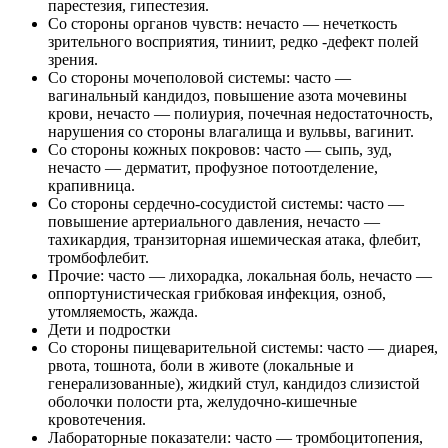
парестезия, гипестезия.
Со стороны органов чувств: нечасто — нечеткость
зрительного восприятия, тиниит, редко -дефект полей
зрения.
Со стороны мочеполовой системы: часто —
вагинальный кандидоз, повышение азота мочевины
крови, нечасто — полиурия, почечная недостаточность,
нарушения со стороны влагалища и вульвы, вагинит.
Со стороны кожных покровов: часто — сыпь, зуд,
нечасто — дерматит, профузное потоотделение,
крапивница.
Со стороны сердечно-сосудистой системы: часто —
повышение артериального давления, нечасто —
тахикардия, транзиторная ишемическая атака, флебит,
тромбофлебит.
Прочие: часто — лихорадка, локальная боль, нечасто —
оппортунистическая грибковая инфекция, озноб,
утомляемость, жажда.
Дети и подростки
Со стороны пищеварительной системы: часто — диарея,
рвота, тошнота, боли в животе (локальные и
генерализованные), жидкий стул, кандидоз слизистой
оболочки полости рта, желудочно-кишечные
кровотечения.
Лабораторные показатели: часто — тромбоцитопения,