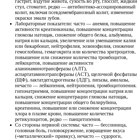
гастрит, вздутие живота, сухость во рту, глоссит, жидкий
стул, стоматит, редко — антибиотико-ассоциированный
колит, включая псевдомембранозный колит, изменение
окраски эмали зубов.
Лабораторные показатели: часто — анемия, повышение
активности креатинкиназы, повышение концентрации
глюкозы натощак, снижение общего белка, альбумина,
натрия или кальция, увеличение или уменьшение калия
или бикарбонат, нейтрофилия, эозинофилия, снижение
гемоглобина, гемагокрита или количества эритроцитов,
повышение или снижение количества тромбоцитов,
лейкоцитов, повышение активности
аланинаминотрансферазы (АЛТ),
аспартатаминотрапсферазы (ACT), щелочной фосфатазы
(ЩФ), лактатдегидрогеназы (ЛДГ), липазы, амилазы,
нечасто — лейкопения, нейтропения, тромбоцитопения.
гипонатриемия, повышение концентрации натрия или
кальция, снижение концентрации глюкозы натощак,
повышение концентрации общего билирубина,
креатинина, повышение или снижение концентрации
хлора в плазме крови, повышение количества
ретикулоцитов, редко — панцитопения.
Со стороны нервной системы: часто — бессонница,
головная боль, головокружение, извращение вкуса
(«металлический» привкус), нечасто — судороги,