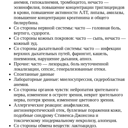
анемия, гипокалиемия, тромбоцитоз, нечасто —
эозинофилия, повышение концентрации триглицеридов
в крови, повышение активности АЛТ, липазы, амилазы,
повышение концентрации креатинина и общего
билирубина.
Со стороны нервной системы: часто — головная боль,
вертиго, судороги.
Со стороны кожных покровов: часто — сыпь, нечасто —
кожный зуд.
Со стороны дыхательной системы: часто — инфекции
верхних дыхательных путей, фарингит, кашель,
пневмония, нарушение дыхания, апноэ.
Прочие: часто — лихорадка, боль неуточненной
локализации, сепсис, генерализованные отеки.
Спонтанные данные
Лабораторные данные: миелосупрессия, сидеробластная
анемия.
Со стороны органов чувств: нейропатия зрительного
нерва, изменение в остроте зрения, неврит зрительного
нерва, потеря зрения, изменение цветового зрения.
Аллергические реакции: анафилаксия,
ангионевротический отек, буллезные поражения кожи,
подобные синдрому Стивенса-Джонсона и
токсическому эпидермальному некролизу, алопеция.
Со стороны обмена веществ: лактоацидоз.