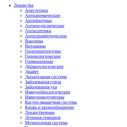
Лекарства
Анестетики
Антианемические
Антибиотики
Антиподагрические
Антисептики
Антитромботические
Вакцины
Витамины
Гепатопротекторы
Гинекологические
Гормональные
Дерматологические
Диабет
Дыхательная система
Заболевания горла
Заболевания уха
Иммунобиологические
Иммуномодуляторы
Костно-мышечная система
Кровь и кровообращение
Лекарственные
Лечения геморроя
Мочеполовая система