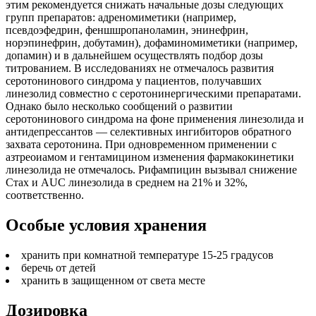
этим рекомендуется снижать начальные дозы следующих
групп препаратов: адреномиметики (например,
псевдоэфедрин, феншшропаноламин, энинефрин,
норэпинефрин, добутамин), дофаминомиметики (например,
допамин) и в дальнейшем осуществлять подбор дозы
титрованием. В исследованиях не отмечалось развития
серотонинового синдрома у пациентов, получавших
линезолид совместно с серотонинергическими препаратами.
Однако было несколько сообщений о развитии
серотонинового синдрома на фоне применения линезолида и
антидепрессантов — селективных ингибиторов обратного
захвата серотонина. При одновременном применении с
азтреоиамом и гентамицином изменения фармакокинетики
линезолида не отмечалось. Рифампицин вызывал снижение
Стах и AUC линезолида в среднем на 21% и 32%,
соответственно.
Особые условия хранения
хранить при комнатной температуре 15-25 градусов
беречь от детей
хранить в защищенном от света месте
Дозировка