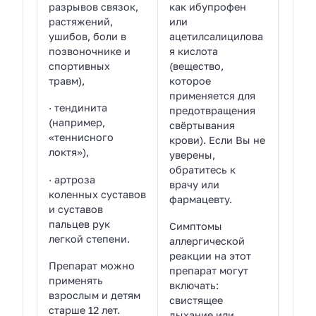
разрывов связок,
как ибупрофен
растяжений,
или
ушибов, боли в
ацетилсалицилова
позвоночнике и
я кислота
спортивных
(вещество,
травм),
которое
применяется для
· тендинита
предотвращения
(например,
свёртывания
«теннисного
крови). Если Вы не
локтя»),
уверены,
обратитесь к
· артроза
врачу или
коленных суставов
фармацевту.
и суставов
пальцев рук
Симптомы
легкой степени.
аллергической
реакции на этот
Препарат можно
препарат могут
применять
включать:
взрослым и детям
свистящее
старше 12 лет.
дыхание или