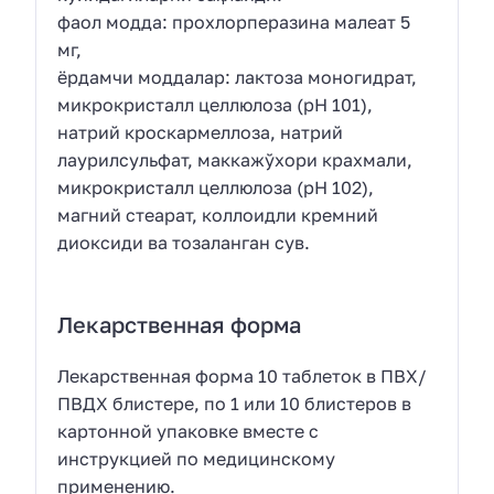
фаол модда: прохлорперазина малеат 5
мг,
ёрдамчи моддалар: лактоза моногидрат,
микрокристалл целлюлоза (рН 101),
натрий кроскармеллоза, натрий
лаурилсульфат, маккажўхори крахмали,
микрокристалл целлюлоза (рН 102),
магний стеарат, коллоидли кремний
диоксиди ва тозаланган сув.
Лекарственная форма
Лекарственная форма 10 таблеток в ПВХ/
ПВДХ блистере, по 1 или 10 блистеров в
картонной упаковке вместе с
инструкцией по медицинскому
применению.