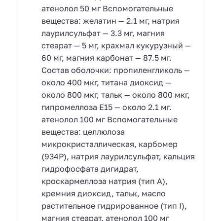
атенолол 50 мг Вспомогательные
вещества: желатин — 2.1 мг, натрия
лаурилсульфат — 3.3 мг, магния
стеарат — 5 мг, крахмал кукурузный —
60 мг, магния карбонат — 87.5 мг.
Состав оболочки: пропиленгликоль —
около 400 мкг, титана диоксид —
около 800 мкг, тальк — около 800 мкг,
гипромеллоза E15 — около 2.1 мг.
атенолол 100 мг Вспомогательные
вещества: целлюлоза
микрокристаллическая, карбомер
(934Р), натрия лаурилсульфат, кальция
гидрофосфата дигидрат,
кроскармеллоза натрия (тип А),
кремния диоксид, тальк, масло
растительное гидрированное (тип I),
магния стеарат. атенолол 100 мг