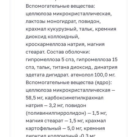
Вспомогательные вещества:
целлюлоза микрокристаллическая,
лактозы моногидрат, повидон,
крахмал кукурузный, тальк, кремния
диоксид коллоидный,
кроскармеллоза натрия, магния
стеарат. Состав оболочки:
гипромеллоза 5 спз, гипромеллоза 15
спз, тальк, титана диоксид, динатрия
эдетата дигидрат. атенолол 100,0 мг.
Вспомогательные вещества (ядро):
целлюлоза микрокристаллическая —
58,5 мг, карбоксиметилкрахмал
натрия — 3,2 мг, повидон
(поливинилпирролидон) — 1,5 мг,
магния стеарат — 1,5 мг, крахмал
картофельный — 5,0 мг, кремния
диоксид коллоидный -0,3 мг.