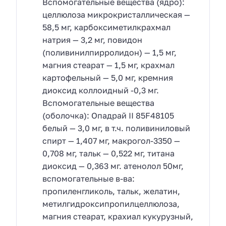
Вспомогательные вещества (ядро):
целлюлоза микрокристаллическая —
58,5 мг, карбоксиметилкрахмал
натрия — 3,2 мг, повидон
(поливинилпирролидон) — 1,5 мг,
магния стеарат — 1,5 мг, крахмал
картофельный — 5,0 мг, кремния
диоксид коллоидный -0,3 мг.
Вспомогательные вещества
(оболочка): Опадрай II 85F48105
белый — 3,0 мг, в т.ч. поливиниловый
спирт — 1,407 мг, макрогол-3350 —
0,708 мг, тальк — 0,522 мг, титана
диоксид — 0,363 мг. атенолол 50мг,
вспомогательные в-ва:
пропиленгликоль, тальк, желатин,
метилгидроксипропилцеллюлоза,
магния стеарат, крахиал кукурузный,