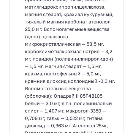
метилгидроксипропилцеллюлоза,
магния стеарат, крахиал кукурузный,
тяжелый магния карбонат атенолол
25,0 мг. Вспомогательные вещества
(ядро): целлюлоза
микрокристаллическая — 58,5 мг,
карбоксиметилкрахмал натрия — 3,2
мг, повидон (поливинилпирролидон)
— 1,5 мг, магния стеарат — 1,5 мг,
крахмал картофельный — 5,0 мг,
кремния диоксид коллоидный -0,3 мг.
Вспомогательные вещества
(оболочка): Опадрай II 85F48105
белый — 3,0 мг, в т.ч. поливиниловый
спирт — 1,407 мг, макрогол-3350 —
0,708 мг, тальк — 0,522 мг, титана
диоксид — 0,363 мг. Атенолол 25мг,
Вспомогательные в-ва: МКЦ, магния