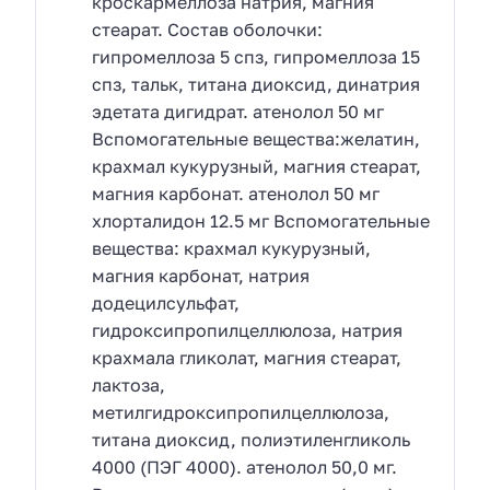
кроскармеллоза натрия, магния
стеарат. Состав оболочки:
гипромеллоза 5 спз, гипромеллоза 15
спз, тальк, титана диоксид, динатрия
эдетата дигидрат. атенолол 50 мг
Вспомогательные вещества:желатин,
крахмал кукурузный, магния стеарат,
магния карбонат. атенолол 50 мг
хлорталидон 12.5 мг Вспомогательные
вещества: крахмал кукурузный,
магния карбонат, натрия
додецилсульфат,
гидроксипропилцеллюлоза, натрия
крахмала гликолат, магния стеарат,
лактоза,
метилгидроксипропилцеллюлоза,
титана диоксид, полиэтиленгликоль
4000 (ПЭГ 4000). атенолол 50,0 мг.