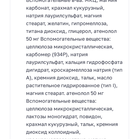
карбонат, крахмал кукурузный,
натрия лаурилсульфат, магния
стеарат, желатин, гипромеллоза,
титана диоксид, глицерол, атенолол
50 мг Вспомогательные вещества:
целлюлоза микрокристаллическая,
карбомер (934Р), натрия
лаурилсульфат, кальция гидрофосфата
дигидрат, кроскармеллоза натрия (тип
А), кремния диоксид, тальк, масло
растительное гидрированное (тип I),
магния стеарат. атенолол 50 мг
Вспомогательные вещества:
целлюлоза микрокристаллическая,
лактозы моногидрат, повидон,
крахмал кукурузный, тальк, кремния
диоксид коллоидный,