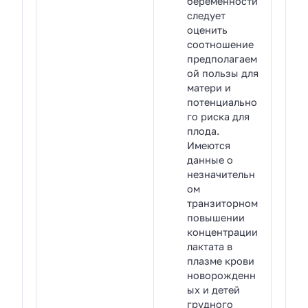
беременности
следует
оценить
соотношение
предполагаем
ой пользы для
матери и
потенциально
го риска для
плода.
Имеются
данные о
незначительн
ом
транзиторном
повышении
концентрации
лактата в
плазме крови
новорожденн
ых и детей
грудного