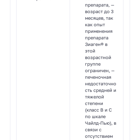
препарата, —
возраст до 3
месяцев, так
как опыт
применения
препарата
Зиаген® в
этой
возрастной
группе
ограничен, —
печеночная
недостаточно
сть средней и
тяжелой
степени
(класс В и С
по шкале
Чайлд-Пью), в
связи с
отсутствием