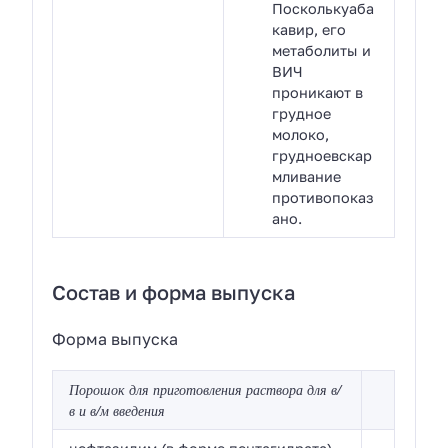
Посколькуаба
кавир, его
метаболиты и
ВИЧ
проникают в
грудное
молоко,
грудноевскар
мливание
противопоказ
ано.
Состав и форма выпуска
Форма выпуска
Порошок для приготовления раствора для в/
в и в/м введения