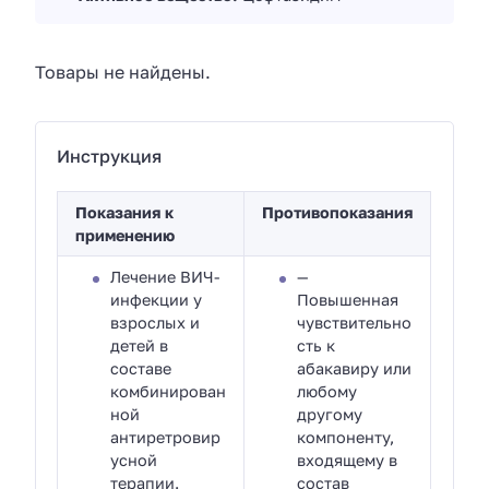
Товары не найдены.
Инструкция
Показания к
Противопоказания
применению
Лечение ВИЧ-
—
инфекции у
Повышенная
взрослых и
чувствительно
детей в
сть к
составе
абакавиру или
комбинирован
любому
ной
другому
антиретровир
компоненту,
усной
входящему в
терапии.
состав