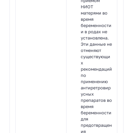
приемом
НИОТ
матерями во
время
беременности
и в родах не
установлена.
Эти данные не
отменяют
существующи
х
рекомендаций
по
применению
антиретровир
усных
препаратов во
время
беременности
для
предотвращен
ия