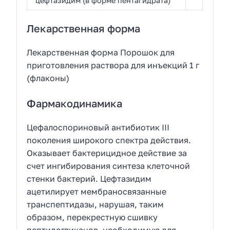
цефтазидим (в форме пентагидрата)
Лекарственная форма
Лекарственная форма Порошок для
приготовления раствора для инъекций 1 г
(флаконы)
Фармакодинамика
Цефалоспориновый антибиотик III
поколения широкого спектра действия.
Оказывает бактерицидное действие за
счет ингибирования синтеза клеточной
стенки бактерий. Цефтазидим
ацетилирует мембраносвязанные
транспептидазы, нарушая, таким
образом, перекрестную сшивку
пептидогликанов, необходимую для