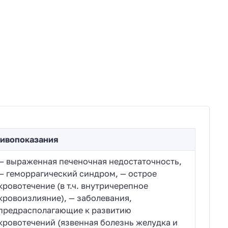
ивопоказания
— выраженная печеночная недостаточность,
— геморрагический синдром, — острое
кровотечение (в т.ч. внутричерепное
кровоизлияние), — заболевания,
предрасполагающие к развитию
кровотечений (язвенная болезнь желудка и