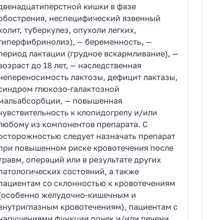
двенадцатиперстной кишки в фазе
обострения, неспецифический язвенный
колит, туберкулез, опухоли легких,
гиперфибринолиз), — беременность, —
период лактации (грудное вскармливание), —
возраст до 18 лет, — наследственная
непереносимость лактозы, дефицит лактазы,
синдром глюкозо-галактозной
мальабсорбции, — повышенная
чувствительность к клопидогрелу и/или
любому из компонентов препарата. С
осторожностью следует назначать препарат
при повышенном риске кровотечения после
травм, операций или в результате других
патологических состояний, а также
пациентам со склонностью к кровотечениям
(особенно желудочно-кишечным и
внутриглазным кровотечениям), пациентам с
нарушениями функции почек и/или печени,