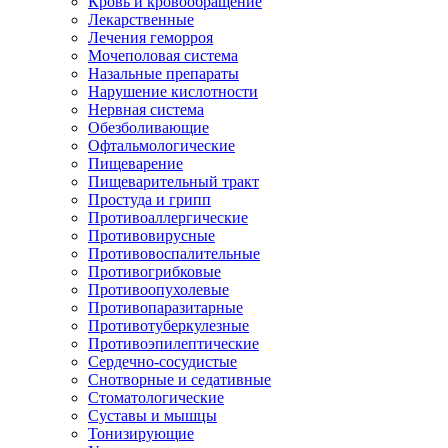
Кровь и кровообращение
Лекарственные
Лечения геморроя
Мочеполовая система
Назальные препараты
Нарушение кислотности
Нервная система
Обезболивающие
Офтальмологические
Пищеварение
Пищеварительный тракт
Простуда и грипп
Противоаллергические
Противовирусные
Противовоспалительные
Противогрибковые
Противоопухолевые
Противопаразитарные
Противотуберкулезные
Противоэпилептические
Сердечно-сосудистые
Снотворные и седативные
Стоматологические
Суставы и мышцы
Тонизирующие