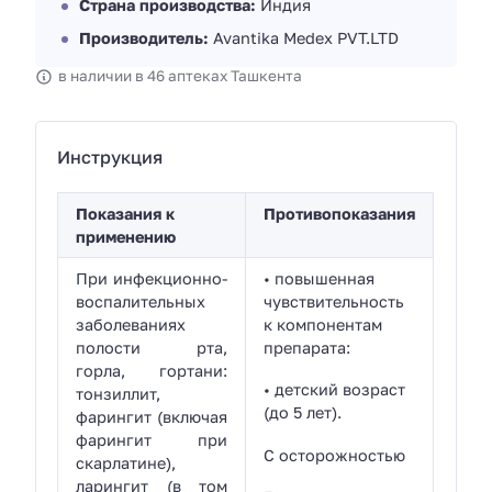
Страна производства:
Индия
Производитель:
Avantika Medex PVT.LTD
в наличии в 46 аптеках Ташкента
Инструкция
Показания к
Противопоказания
применению
При инфекционно-
• повышенная
воспалительных
чувствительность
заболеваниях
к компонентам
полости рта,
препарата:
горла, гортани:
• детский возраст
тонзиллит,
(до 5 лет).
фарингит (включая
фарингит при
С осторожностью
скарлатине),
ларингит (в том