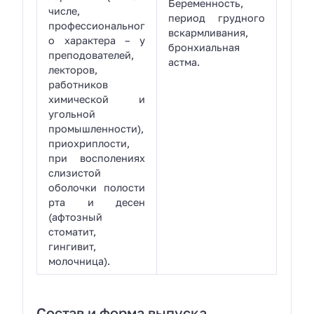
Беременность,
числе,
период грудного
профессиональног
вскармливания,
о характера – у
бронхиальная
преподователей,
астма.
лекторов,
работников
химической и
угольной
промышленности),
приохриплости,
при восполениях
слизистой
оболочки полости
рта и десен
(афтозный
стоматит,
гингивит,
молочница).
Состав и форма выпуска