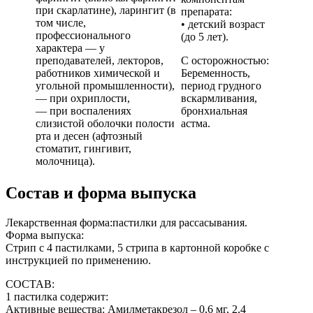
при скарлатине), ларингит (в
препарата:
том числе,
• детский возраст
профессионального
(до 5 лет).
характера — у
преподавателей, лекторов,
С осторожностью:
работников химической и
Беременность,
угольной промышленности),
период грудного
— при охриплости,
вскармливания,
— при воспалениях
бронхиальная
слизистой оболочки полости
астма.
рта и десен (афтозный
стоматит, гингивит,
молочница).
Состав и форма выпуска
Лекарственная форма:пастилки для рассасывания.
Форма выпуска:
Стрип с 4 пастилками, 5 стрипа в картонной коробке с
инструкцией по применению.
СОСТАВ:
1 пастилка содержит:
Активные вещества: Амилметакрезол – 0,6 мг, 2,4