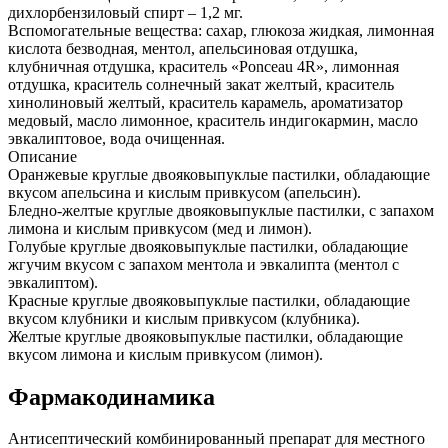
дихлорбензиловый спирт – 1,2 мг.
Вспомогательные вещества: сахар, глюкоза жидкая, лимонная
кислота безводная, ментол, апельсиновая отдушка,
клубничная отдушка, краситель «Ponceau 4R», лимонная
отдушка, краситель солнечный закат желтый, краситель
хинолиновый желтый, краситель карамель, ароматизатор
медовый, масло лимонное, краситель индигокармин, масло
эвкалиптовое, вода очищенная.
Описание
Оранжевые круглые двояковыпуклые пастилки, обладающие
вкусом апельсина и кислым привкусом (апельсин).
Бледно-желтые круглые двояковыпуклые пастилки, с запахом
лимона и кислым привкусом (мед и лимон).
Голубые круглые двояковыпуклые пастилки, обладающие
жгучим вкусом с запахом ментола и эвкалипта (ментол с
эвкалиптом).
Красные круглые двояковыпуклые пастилки, обладающие
вкусом клубники и кислым привкусом (клубника).
Желтые круглые двояковыпуклые пастилки, обладающие
вкусом лимона и кислым привкусом (лимон).
Фармакодинамика
Антисептический комбинированный препарат для местного