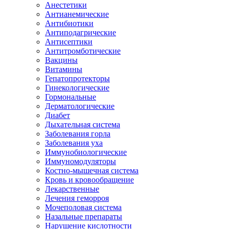
Анестетики
Антианемические
Антибиотики
Антиподагрические
Антисептики
Антитромботические
Вакцины
Витамины
Гепатопротекторы
Гинекологические
Гормональные
Дерматологические
Диабет
Дыхательная система
Заболевания горла
Заболевания уха
Иммунобиологические
Иммуномодуляторы
Костно-мышечная система
Кровь и кровообращение
Лекарственные
Лечения геморроя
Мочеполовая система
Назальные препараты
Нарушение кислотности