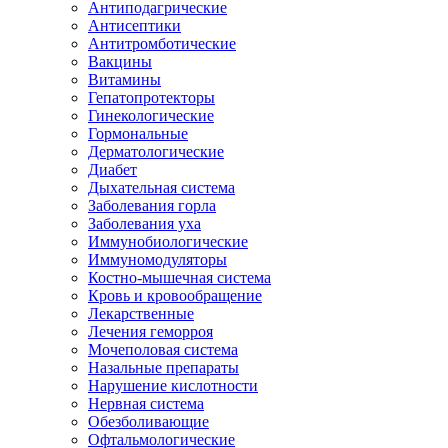
Антиподагрические
Антисептики
Антитромботические
Вакцины
Витамины
Гепатопротекторы
Гинекологические
Гормональные
Дерматологические
Диабет
Дыхательная система
Заболевания горла
Заболевания уха
Иммунобиологические
Иммуномодуляторы
Костно-мышечная система
Кровь и кровообращение
Лекарственные
Лечения геморроя
Мочеполовая система
Назальные препараты
Нарушение кислотности
Нервная система
Обезболивающие
Офтальмологические