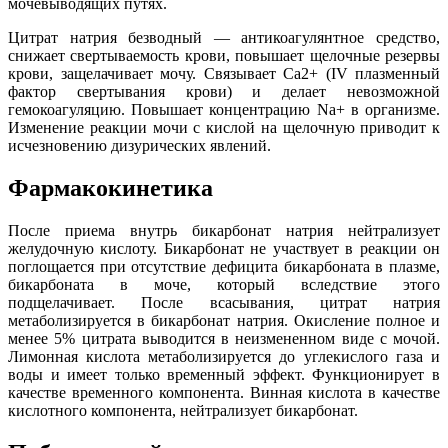
мочевыводящих путях.
Цитрат натрия безводный — антикоагулянтное средство,
снижает свертываемость крови, повышает щелочные резервы
крови, защелачивает мочу. Связывает Ca2+ (IV плазменный
фактор свертывания крови) и делает невозможной
гемокоагуляцию. Повышает концентрацию Na+ в организме.
Изменение реакции мочи с кислой на щелочную приводит к
исчезновению дизурических явлений.
Фармакокинетика
После приема внутрь бикарбонат натрия нейтрализует
желудочную кислоту. Бикарбонат не участвует в реакции он
поглощается при отсутствие дефицита бикарбоната в плазме,
бикарбоната в моче, который вследствие этого
подщелачивает. После всасывания, цитрат натрия
метаболизируется в бикарбонат натрия. Окисление полное и
менее 5% цитрата выводится в неизмененном виде с мочой.
Лимонная кислота метаболизируется до углекислого газа и
воды и имеет только временный эффект. Функционирует в
качестве временного компонента. Винная кислота в качестве
кислотного компонента, нейтрализует бикарбонат.