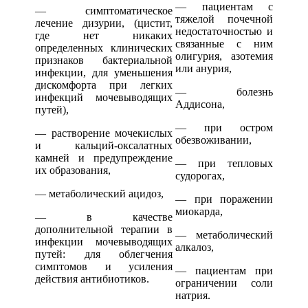
— пациентам с
— симптоматическое
тяжелой почечной
лечение дизурии, (цистит,
недостаточностью и
где нет никаких
связанные с ним
определенных клинических
олигурия, азотемия
признаков бактериальной
или анурия,
инфекции, для уменьшения
дискомфорта при легких
— болезнь
инфекций мочевыводящих
Аддисона,
путей),
— при остром
— растворение мочекислых
обезвоживании,
и кальций-оксалатных
камней и предупреждение
— при тепловых
их образования,
судорогах,
— метаболический ацидоз,
— при поражении
миокарда,
— в качестве
дополнительной терапии в
— метаболический
инфекции мочевыводящих
алкалоз,
путей: для облегчения
симптомов и усиления
— пациентам при
действия антибиотиков.
ограничении соли
натрия.