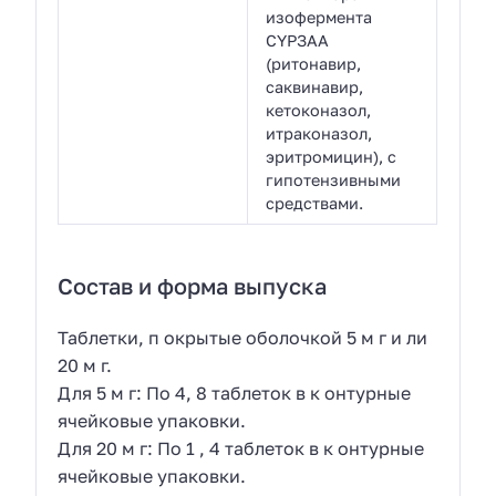
изофермента
CYPЗAA
(ритонавир,
саквинавир,
кетоконазол,
итраконазол,
эритромицин), с
гипотензивными
средствами.
Состав и форма выпуска
Таблетки, п окрытые оболочкой 5 м г и ли
20 м г.
Для 5 м г: По 4, 8 таблеток в к онтурные
ячейковые упаковки.
Для 20 м г: По 1 , 4 таблеток в к онтурные
ячейковые упаковки.