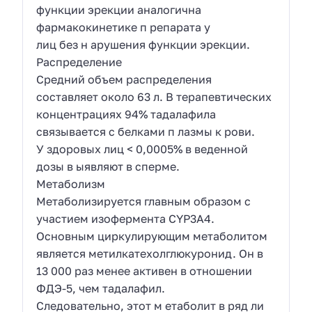
функции эрекции аналогична
фармакокинетике п репарата у
лиц без н арушения функции эрекции.
Распределение
Средний объем распределения
составляет около 63 л. В терапевтических
концентрациях 94% тадалафила
связывается с белками п лазмы к рови.
У здоровых лиц < 0,0005% в веденной
дозы в ыявляют в сперме.
Метаболизм
Метаболизируется главным образом с
участием изофермента CYP3A4.
Основным циркулирующим метаболитом
является метилкатехолглюкуронид. Он в
13 000 раз менее активен в отношении
ФДЭ-5, чем тадалафил.
Следовательно, этот м етаболит в ряд ли