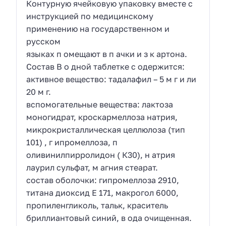
Контурную ячейковую упаковку вместе с
инструкцией по медицинскому
применению на государственном и
русском
языках п омещают в п ачки и з к артона.
Состав В о дной таблетке с одержится:
активное вещество: тадалафил – 5 м г и ли
20 м г.
вспомогательные вещества: лактоза
моногидрат, кроскармеллоза натрия,
микрокристаллическая целлюлоза (тип
101) , г ипромеллоза, п
оливинилпирролидон ( К30), н атрия
лаурил сульфат, м агния стеарат.
состав оболочки: гипромеллоза 2910,
титана диоксид Е 171, макрогол 6000,
пропиленгликоль, тальк, краситель
бриллиантовый синий, в ода очищенная.