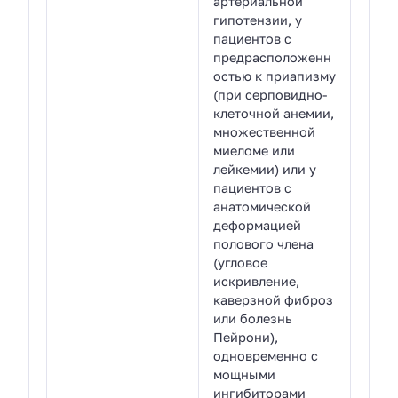
артериальной
гипотензии, у
пациентов с
предрасположенн
остью к приапизму
(при серповидно-
клеточной анемии,
множественной
миеломе или
лейкемии) или у
пациентов с
анатомической
деформацией
полового члена
(угловое
искривление,
каверзной фиброз
или болезнь
Пейрони),
одновременно с
мощными
ингибиторами