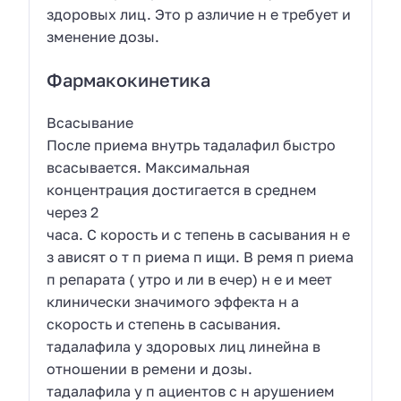
здоровых лиц. Это р азличие н е требует и
зменение дозы.
Фармакокинетика
Всасывание
После приема внутрь тадалафил быстро
всасывается. Максимальная
концентрация достигается в среднем
через 2
часа. С корость и с тепень в сасывания н е
з ависят о т п риема п ищи. В ремя п риема
п репарата ( утро и ли в ечер) н е и меет
клинически значимого эффекта н а
скорость и степень в сасывания.
тадалафила у здоровых лиц линейна в
отношении в ремени и дозы.
тадалафила у п ациентов с н арушением