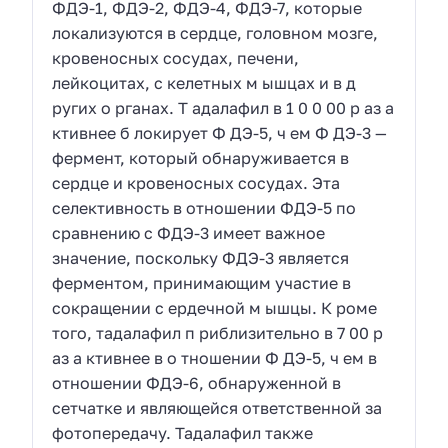
ФДЭ-1, ФДЭ-2, ФДЭ-4, ФДЭ-7, которые
локализуются в сердце, головном мозге,
кровеносных сосудах, печени,
лейкоцитах, с келетных м ышцах и в д
ругих о рганах. Т адалафил в 1 0 0 00 р аз а
ктивнее б локирует Ф ДЭ-5, ч ем Ф ДЭ-3 —
фермент, который обнаруживается в
сердце и кровеносных сосудах. Эта
селективность в отношении ФДЭ-5 по
сравнению с ФДЭ-3 имеет важное
значение, поскольку ФДЭ-3 является
ферментом, принимающим участие в
сокращении с ердечной м ышцы. К роме
того, тадалафил п риблизительно в 7 00 р
аз а ктивнее в о тношении Ф ДЭ-5, ч ем в
отношении ФДЭ-6, обнаруженной в
сетчатке и являющейся ответственной за
фотопередачу. Тадалафил также