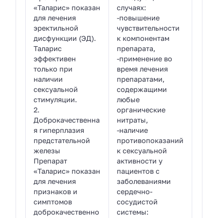
«Таларис» показан
случаях:
для лечения
-повышение
эректильной
чувствительности
дисфункции (ЭД).
к компонентам
Таларис
препарата,
эффективен
-применение во
только при
время лечения
наличии
препаратами,
сексуальной
содержащими
стимуляции.
любые
2.
органические
Доброкачественна
нитраты,
я гиперплазия
-наличие
предстательной
противопоказаний
железы
к сексуальной
Препарат
активности у
«Таларис» показан
пациентов с
для лечения
заболеваниями
признаков и
сердечно-
симптомов
сосудистой
доброкачественно
системы: