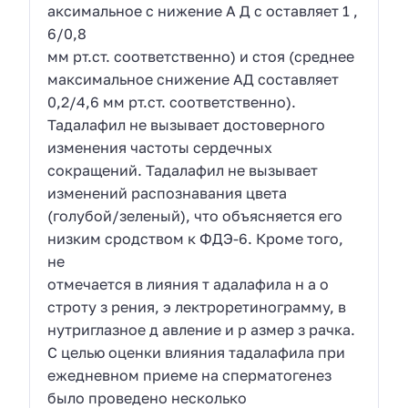
аксимальное с нижение А Д с оставляет 1 ,
6/0,8
мм рт.ст. соответственно) и стоя (среднее
максимальное снижение АД составляет
0,2/4,6 мм рт.ст. соответственно).
Тадалафил не вызывает достоверного
изменения частоты сердечных
сокращений. Тадалафил не вызывает
изменений распознавания цвета
(голубой/зеленый), что объясняется его
низким сродством к ФДЭ-6. Кроме того,
не
отмечается в лияния т адалафила н а о
строту з рения, э лектроретинограмму, в
нутриглазное д авление и р азмер з рачка.
С целью оценки влияния тадалафила при
ежедневном приеме на сперматогенез
было проведено несколько