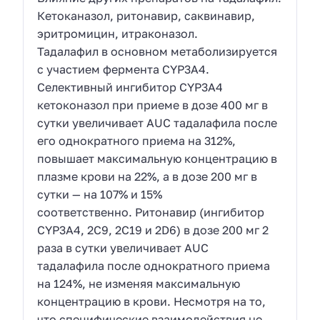
Кетоканазол, ритонавир, саквинавир,
эритромицин, итраконазол.
Тадалафил в основном метаболизируется
с участием фермента CYP3A4.
Селективный ингибитор CYP3A4
кетоконазол при приеме в дозе 400 мг в
сутки увеличивает AUC тадалафила после
его однократного приема на 312%,
повышает максимальную концентрацию в
плазме крови на 22%, а в дозе 200 мг в
сутки — на 107% и 15%
соответственно. Ритонавир (ингибитор
CYP3A4, 2С9, 2С19 и 2D6) в дозе 200 мг 2
раза в сутки увеличивает AUC
тадалафила после однократного приема
на 124%, не изменяя максимальную
концентрацию в крови. Несмотря на то,
что специфические взаимодействия не