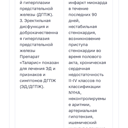
й гиперплазии
инфаркт миокарда
предстательной
в течение
железы (ДГПЖ).
последних 90
3. Эректильная
дней,
дисфункция и
нестабильная
доброкачественна
стенокардия,
я гиперплазия
возникновение
предстательной
приступа
железы
стенокардии во
Препарат
время полового
«Таларис» показан
акта, хроническая
для лечения ЭД и
сердечная
признаков и
недостаточность
симптомов ДГПЖ
II-IV классов по
(ЭД/ДГПЖ).
классификации
NYHA,
неконтролируемы
е аритмии,
артериальная
гипотензия,
ишемический