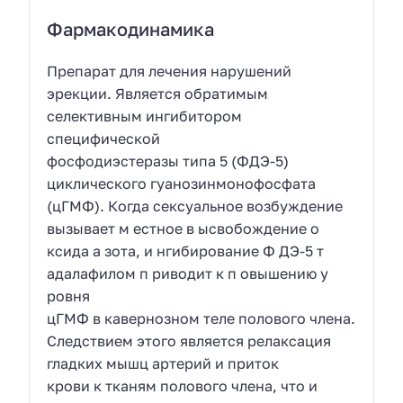
Фармакодинамика
Препарат для лечения нарушений
эрекции. Является обратимым
селективным ингибитором
специфической
фосфодиэстеразы типа 5 (ФДЭ-5)
циклического гуанозинмонофосфата
(цГМФ). Когда сексуальное возбуждение
вызывает м естное в ысвобождение о
ксида а зота, и нгибирование Ф ДЭ-5 т
адалафилом п риводит к п овышению у
ровня
цГМФ в кавернозном теле полового члена.
Следствием этого является релаксация
гладких мышц артерий и приток
крови к тканям полового члена, что и