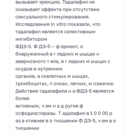
вызывает эрекцию. Тадалафил не
оказывает эффекта при отсутствии
сексуального стимулирования.
Исследования in vitro показали, что
тадалафил является селективным
ингибитором
ФДЭ-5. Ф ДЭ-5 — ф ермент, о
бнаруженный в г ладких м ышцах к
авернозного т ела, в г ладких м ышцах с
осудов в нутренних
органов, в скелетных м ышцах,
тромбоцитах, п очках, легких, м озжечке.
Действие тадалафила н а ФДЭ-5 является
более
активным, ч ем н а д ругие ф
осфодиэстеразы. Т адалафил в 1 0 0 00 р
аз а ктивнее в о тношении Ф ДЭ-5, ч ем в о
тношении