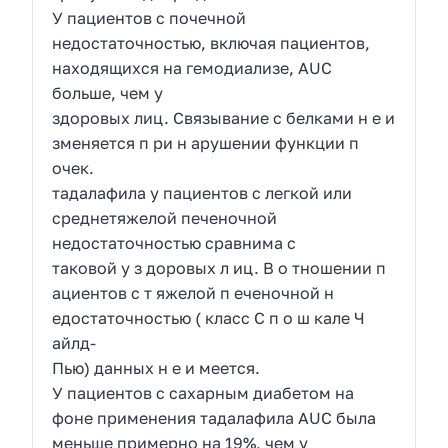
У пациентов с почечной
недостаточностью, включая пациентов,
находящихся на гемодиализе, AUC
больше, чем у
здоровых лиц. Связывание с белками н е и
зменяется п ри н арушении функции п
очек.
тадалафила у пациентов с легкой или
среднетяжелой печеночной
недостаточностью сравнима с
таковой у з доровых л иц. В о тношении п
ациентов с т яжелой п еченочной н
едостаточностью ( класс C п о ш кале Ч
айлд-
Пью) данных н е и меется.
У пациентов с сахарным диабетом на
фоне применения тадалафила AUC была
меньше примерно на 19%, чем у