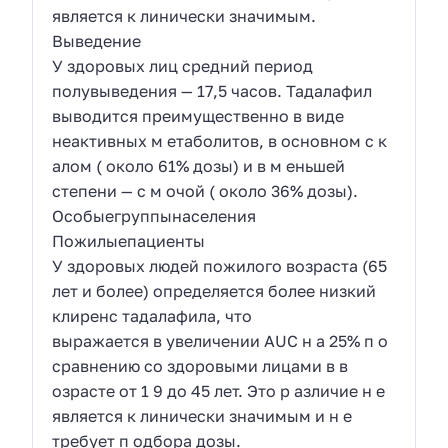
является к линически значимым.
Выведение
У здоровых лиц средний период
полувыведения — 17,5 часов. Тадалафил
выводится преимущественно в виде
неактивных м етаболитов, в основном с к
алом ( около 61% дозы) и в м еньшей
степени — с м очой ( около 36% дозы).
Особыегруппынаселения
Пожилыепациенты
У здоровых людей пожилого возраста (65
лет и более) определяется более низкий
клиренс тадалафила, что
выражается в увеличении AUC н а 25% п о
сравнению со здоровыми лицами в в
озрасте от 1 9 до 45 лет. Это р азличие н е
является к линически значимым и н е
требует п одбора дозы.