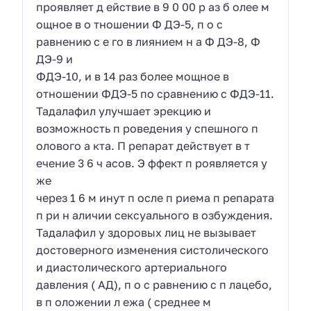
проявляет д ействие в 9 0 00 р аз б олее м
ощное в о тношении Ф ДЭ-5, п о с
равнению с е го в лиянием н а Ф ДЭ-8, Ф
ДЭ-9 и
ФДЭ-10, и в 14 раз более мощное в
отношении ФДЭ-5 по сравнению с ФДЭ-11.
Тадалафил улучшает эрекцию и
возможность п роведения у спешного п
олового а кта. П репарат действует в т
ечение 3 6 ч асов. Э ффект п роявляется у
же
через 1 6 м инут п осле п риема п репарата
п ри н аличии сексуального в озбуждения.
Тадалафил у здоровых лиц не вызывает
достоверного изменения систолического
и диастолического артериального
давления ( АД), п о с равнению с п лацебо,
в п оложении л ежа ( среднее м