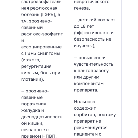
гастроэзофагеаль
невротического
ная рефлюксная
генеза,
болезнь (ГЭРБ), в
— детский возраст
т.ч. эрозивно-
до 18 лет
язвенный
(эффективность и
рефлюкс-эзофагит
безопасность не
и
изучены),
ассоциированные
с ГЭРБ симптомы
— повышенная
(изжога,
чувствительность
регургитация
к пантопразолу
кислым, боль при
или другим
глотании),
компонентам
препарата.
— эрозивно-
язвенные
Нольпаза
поражения
содержит
желудка и
сорбитол, поэтому
двенадцатиперстн
препарат не
ой кишки,
рекомендуется
связанные с
пациентам с
приемом НПВП,