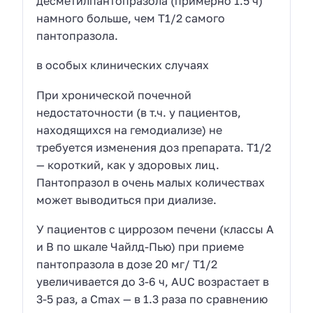
десметилпантопразола (примерно 1.5 ч)
намного больше, чем Т1/2 самого
пантопразола.
в особых клинических случаях
При хронической почечной
недостаточности (в т.ч. у пациентов,
находящихся на гемодиализе) не
требуется изменения доз препарата. Т1/2
— короткий, как у здоровых лиц.
Пантопразол в очень малых количествах
может выводиться при диализе.
У пациентов с циррозом печени (классы А
и В по шкале Чайлд-Пью) при приеме
пантопразола в дозе 20 мг/ Т1/2
увеличивается до 3-6 ч, AUC возрастает в
3-5 раз, а Сmах — в 1.3 раза по сравнению