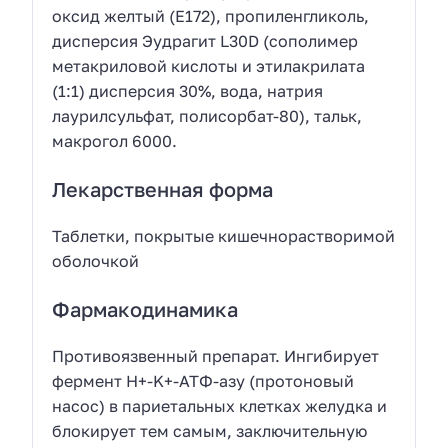
оксид желтый (Е172), пропиленгликоль,
дисперсия Эудрагит L30D (сополимер
метакриловой кислоты и этилакрилата
(1:1) дисперсия 30%, вода, натрия
лаурилсульфат, полисорбат-80), тальк,
макрогол 6000.
Лекарственная форма
Таблетки, покрытые кишечнорастворимой
оболочкой
Фармакодинамика
Противоязвенный препарат. Ингибирует
фермент Н+-K+-АТФ-азу (протоновый
насос) в париетальных клетках желудка и
блокирует тем самым, заключительную