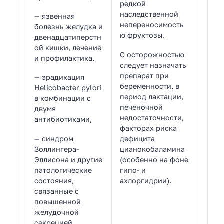
редкой
наследственной
— язвенная
непереносимость
болезнь желудка и
ю фруктозы.
двенадцатиперстн
ой кишки, лечение
С осторожностью
и профилактика,
следует назначать
препарат при
— эрадикация
беременности, в
Helicobacter pylori
период лактации,
в комбинации с
печеночной
двумя
недостаточности,
антибиотиками,
факторах риска
— синдром
дефицита
Золлингера-
цианокобаламина
Эллисона и другие
(особенно на фоне
патологические
гипо- и
состояния,
ахлоргидрии).
связанные с
повышенной
желудочной
секрецией.