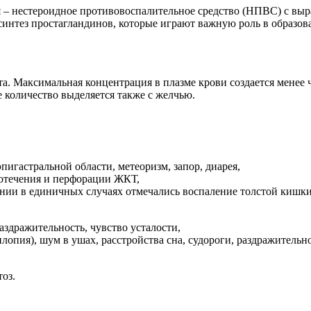
я – нестероидное противовоспалительное средство (НПВС) с в
нтез простагландинов, которые играют важную роль в образова
. Максимальная концентрация в плазме крови создается менее ч
 количество выделяется также с желчью.
пигастральной области, метеоризм, запор, диарея,
вотечения и перфорации ЖКТ,
ии в единичных случаях отмечались воспаление толстой кишки 
аздражительность, чувство усталости,
лопия), шум в ушах, расстройства сна, судороги, раздражительно
оз.