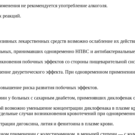
именения не рекомендуется употребление алкоголя.
х реакций.
зивных лекарственных средств возможно ослабление их действ
льных, принимавших одновременно НПВС и антибактериальные 
кновения побочных эффектов со стороны пищеварительной сис
ение диуретического эффекта. При одновременном применени
вышение риска развития побочных эффектов.
мии у больных с сахарным диабетом, применявших диклофенак 
 возможно уменьшение концентрации диклофенака в плазме кро
отдельные случаи возникновения кровотечений при одновремен
ации дигоксина, лития и фенитоина в плазме крови.
ном применении с колестирамином, в меньшей степени — с кол