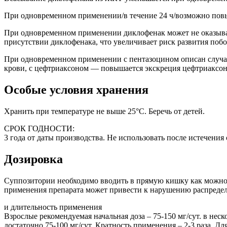
При одновременном применении/в течение 24 ч/возможно повы
При одновременном применении диклофенак может не оказыват
присутствии диклофенака, что увеличивает риск развития побо
При одновременном применении с пентазоцином описан случа
крови, с цефтриаксоном — повышается экскреция цефтриаксо
Особые условия хранения
Хранить при температуре не выше 25°C. Беречь от детей.
СРОК ГОДНОСТИ:
3 года от даты производства. Не использовать после истечения 
Дозировка
Суппозитории необходимо вводить в прямую кишку как можно г
применения препарата может привести к нарушению распредел
и длительность применения
Взрослые рекомендуемая начальная доза – 75-150 мг/сут. в неск
достаточно 75-100 мг/сут. Кратность применения – 2-3 раза. 