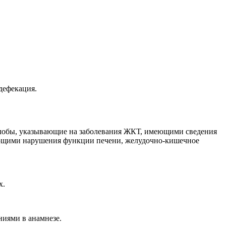
дефекация.
алобы, указывающие на заболевания ЖКТ, имеющими сведения
еющими нарушения функции печени, желудочно-кишечное
х.
ниями в анамнезе.