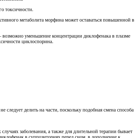
го токсичности.
ктивного метаболита морфина может оставаться повышенной в
— возможно уменьшение концентрации диклофенака в плазме
ксичности циклоспорина.
 следует делить на части, поскольку подобная смена способа
их случаях заболевания, а также для длительной терапии бывает
 диклофенак в суппозиториях перед сном, в дополнение к