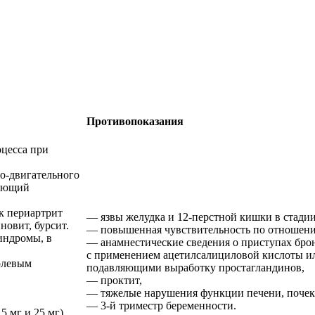
Противопоказания
оцесса при
о-двигательного
рующий
к периартрит
— язвы желудка и 12-перстной кишки в стадии
новит, бурсит.
— повышенная чувствительность по отношению
индромы, в
— анамнестические сведения о приступах бро
с применением ацетилсалициловой кислоты и
олевым
подавляющими выработку простагландинов,
— проктит,
— тяжелые нарушения функции печени, почек 
— 3-й триместр беременности.
 мг и 25 мг).