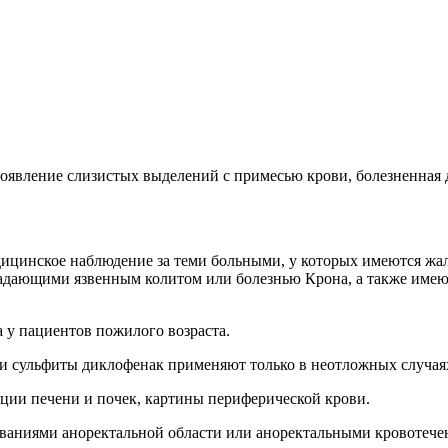
оявление слизистых выделений с примесью крови, болезненная 
дицинское наблюдение за теми больными, у которых имеются ж
традающими язвенным колитом или болезнью Крона, а также им
 у пациентов пожилого возраста.
 и сульфиты диклофенак применяют только в неотложных случая
ции печени и почек, картины периферической крови.
еваниями аноректальной области или аноректальными кровотече