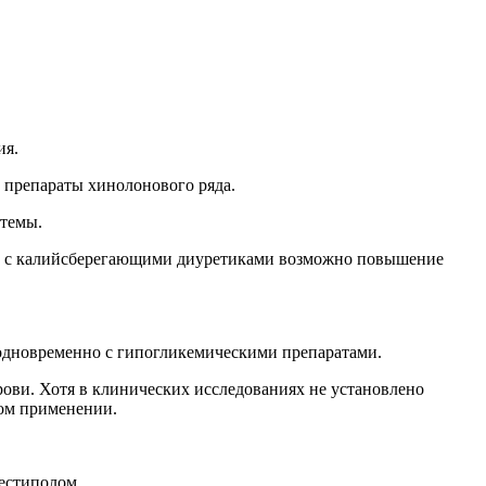
ия.
препараты хинолонового ряда.
темы.
и с калийсберегающими диуретиками возможно повышение
одновременно с гипогликемическими препаратами.
ви. Хотя в клинических исследованиях не установлено
ном применении.
естиполом.