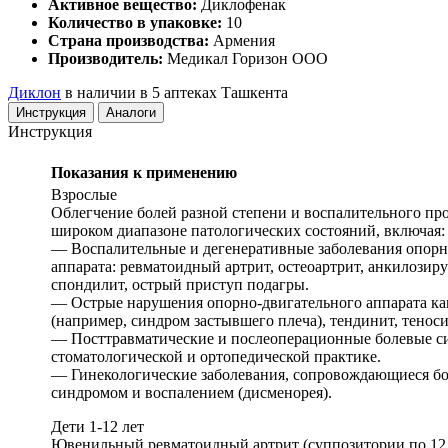
Активное вещество:
Диклофенак
Количество в упаковке:
10
Страна производства:
Армения
Производитель:
Медикал Горизон ООО
Диклон
в наличии в 5 аптеках Ташкента
Инструкция
Аналоги
Инструкция
Показания к применению
Взрослые
Облегчение болей разной степени и воспалительного пр
широком диапазоне патологических состояний, включая:
— Воспалительные и дегенеративные заболевания опорн
аппарата: ревматоидный артрит, остеоартрит, анкилози
спондилит, острый приступ подагры.
— Острые нарушения опорно-двигательного аппарата ка
(например, синдром застывшего плеча), тендинит, теноси
— Посттравматические и послеоперационные болевые с
стоматологической и ортопедической практике.
— Гинекологические заболевания, сопровождающиеся б
синдромом и воспалением (дисменорея).
Дети 1-12 лет
Ювенильный ревматоидный артрит (суппозитории по 12,5