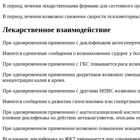
В период лечения лекарственными формами для системного пр
В период лечения возможно снижение скорости психомоторны
Лекарственное взаимодействие
При одновременном применении с диклофенаком антигипертен
Имеются единичные сообщения о возникновении судорог у бо
При одновременном применении с ГКС повышается риск возни
При одновременном применении диуретиков возможно уменьш
концентрации калия в крови.
При одновременном применении с другими НПВС возможно по
Имеются сообщения о развитии гипогликемии или гиперглике
При одновременном применении с ацетилсалициловой кислотой
влияния диклофенака на действие антикоагулянтов, описаны 
При одновременном применении возможно повышение концентр
Всасывание диклофенака из ЖКТ уменьшается при одновремен