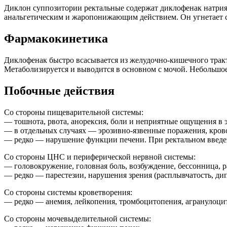
Диклон суппозитории ректальные содержат диклофенак натри
анальгетическим и жаропонижающим действием. Он угнетает си
Фармакокинетика
Диклофенак быстро всасывается из желудочно-кишечного тракта
Метаболизируется и выводится в основном с мочой. Небольшое
Побочные действия
Со стороны пищеварительной системы:
— тошнота, рвота, анорексия, боли и неприятные ощущения в э
— в отдельных случаях — эрозивно-язвенные поражения, кро
— редко — нарушение функции печени. При ректальном введен
Со стороны ЦНС и периферической нервной системы:
— головокружение, головная боль, возбуждение, бессонница, р
— редко — парестезии, нарушения зрения (расплывчатость, дип
Со стороны системы кроветворения:
— редко — анемия, лейкопения, тромбоцитопения, агранулоцит
Со стороны мочевыделительной системы: