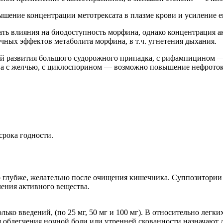
шение концентрации метотрексата в плазме крови и усиление е
ь влияния на биодоступность морфина, однако концентрация а
чных эффектов метаболита морфина, в т.ч. угнетения дыхания.
й развития большого судорожного припадка, с рифампицином 
на с желчью, с циклоспорином — возможно повышение нефрото
срока годности.
лубже, желательно после очищения кишечника. Суппозитории не
ения активного вещества.
олько введений, (по 25 мг, 50 мг и 100 мг). В относительно легк
Для облегчения ночной боли или утренней скованности назначают