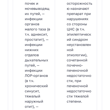
почек и
осторожность
мочевыводящ
ю назначают
их путей, —
препарат при
инфекции
нарушениях
органов
со стороны
малого таза (в
ЦНС (в т.ч.
т.ч. аднексит,
эпилептическ
простатит), —
ий синдром
инфекции
неустановлен
нижних
ной
отделов
этиологии),
дыхательных
сочетанной
путей, —
почечно-
инфекции
печеночной
ЛОР-органов
недостаточно
(в т.ч.
сти, при
хронический
печеночной
синусит,
недостаточно
тяжелый
сти тяжелой
наружный
степени.
отит), —