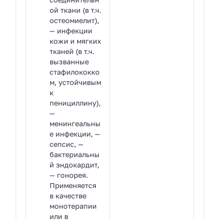
ой ткани (в т.ч.
остеомиелит),
— инфекции
кожи и мягких
тканей (в т.ч.
вызванные
стафилококко
м, устойчивым
к
пенициллину),
—
менингеальны
е инфекции, —
сепсис, —
бактериальны
й эндокардит,
— гонорея.
Применяется
в качестве
монотерапии
или в