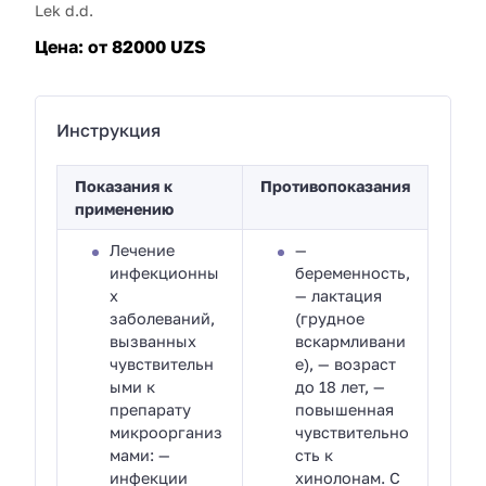
Lek d.d.
Цена:
от 82000 UZS
Инструкция
Показания к
Противопоказания
применению
Лечение
—
инфекционны
беременность,
х
— лактация
заболеваний,
(грудное
вызванных
вскармливани
чувствительн
е), — возраст
ыми к
до 18 лет, —
препарату
повышенная
микроорганиз
чувствительно
мами: —
сть к
инфекции
хинолонам. С