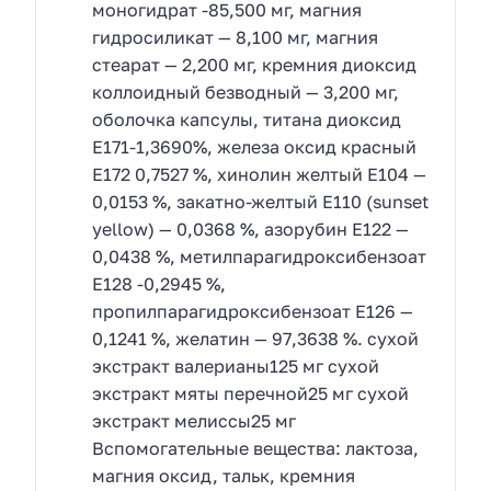
моногидрат -85,500 мг, магния
гидросиликат — 8,100 мг, магния
стеарат — 2,200 мг, кремния диоксид
коллоидный безводный — 3,200 мг,
оболочка капсулы, титана диоксид
Е171-1,3690%, железа оксид красный
Е172 0,7527 %, хинолин желтый Е104 —
0,0153 %, закатно-желтый Е110 (sunset
yellow) — 0,0368 %, азорубин Е122 —
0,0438 %, метилпарагидроксибензоат
Е128 -0,2945 %,
пропилпарагидроксибензоат Е126 —
0,1241 %, желатин — 97,3638 %. сухой
экстракт валерианы125 мг сухой
экстракт мяты перечной25 мг сухой
экстракт мелиссы25 мг
Вспомогательные вещества: лактоза,
магния оксид, тальк, кремния