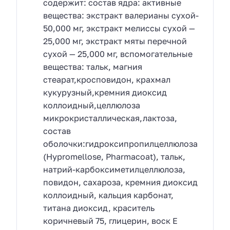
содержит: состав ядра: активные
вещества: экстракт валерианы сухой-
50,000 мг, экстракт мелиссы сухой —
25,000 мг, экстракт мяты перечной
сухой — 25,000 мг, вспомогательные
вещества: тальк, магния
стеарат,кросповидон, крахмал
кукурузный,кремния диоксид
коллоидный,целлюлоза
микрокристаллическая,лактоза,
состав
оболочки:гидроксипропилцеллюлоза
(Hypromellose, Pharmacoat), тальк,
натрий-карбоксиметилцеллюлоза,
повидон, сахароза, кремния диоксид
коллоидный, кальция карбонат,
титана диоксид, краситель
коричневый 75, глицерин, воск Е