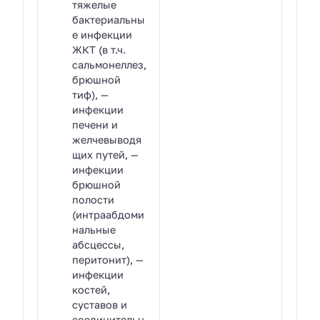
тяжелые
бактериальны
е инфекции
ЖКТ (в т.ч.
сальмонеллез,
брюшной
тиф), —
инфекции
печени и
желчевыводя
щих путей, —
инфекции
брюшной
полости
(интраабдоми
нальные
абсцессы,
перитонит), —
инфекции
костей,
суставов и
соединительн