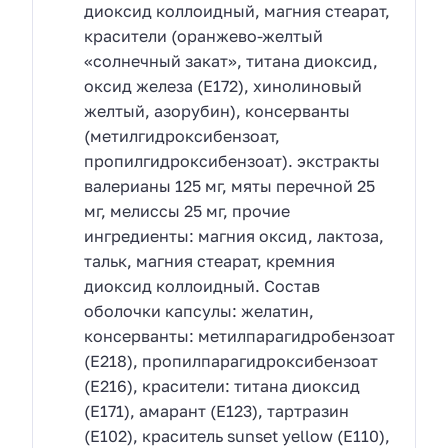
диоксид коллоидный, магния стеарат,
красители (оранжево-желтый
«солнечный закат», титана диоксид,
оксид железа (Е172), хинолиновый
желтый, азорубин), консерванты
(метилгидроксибензоат,
пропилгидроксибензоат). экстракты
валерианы 125 мг, мяты перечной 25
мг, мелиссы 25 мг, прочие
ингредиенты: магния оксид, лактоза,
тальк, магния стеарат, кремния
диоксид коллоидный. Состав
оболочки капсулы: желатин,
консерванты: метилпарагидробензоат
(Е218), пропилпарагидроксибензоат
(Е216), красители: титана диоксид
(Е171), амарант (Е123), тартразин
(Е102), краситель sunset yellow (Е110),