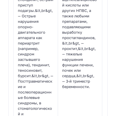
приступ
й кислоты или
подагры.&lt,br&gt,
других НПВС, а
— Острые
также любыми
нарушения
препаратами,
опорно-
подавляющими
двигательного
выработку
аппарата как
простагландинов,
периартрит
&lt,br&gt, —
(например,
проктит,&lt,br&gt,
синдром
— тяжелые
застывшего
нарушения
плеча), тендинит,
функции печени,
теносиновит,
почек или
бурсит.&lt,br&gt, —
сердца,&lt,br&gt,
Посттравматическ
— 3-й триместр
ие и
беременности.
послеоперационн
ые болевые
синдромы, в
стоматологическо
й и