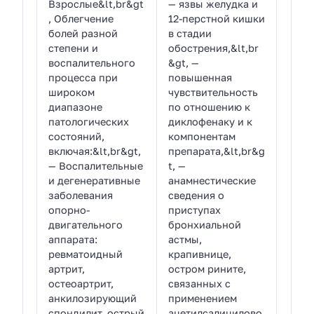
Взрослые&lt,br&gt
— язвы желудка и
, Облегчение
12-перстной кишки
болей разной
в стадии
степени и
обострения,&lt,br
воспалительного
&gt, —
процесса при
повышенная
широком
чувствительность
диапазоне
по отношению к
патологических
диклофенаку и к
состояний,
компонентам
включая:&lt,br&gt,
препарата,&lt,br&g
— Воспалительные
t, —
и дегенеративные
анамнестические
заболевания
сведения о
опорно-
приступах
двигательного
бронхиальной
аппарата:
астмы,
ревматоидный
крапивнице,
артрит,
остром рините,
остеоартрит,
связанных с
анкилозирующий
применением
спондилит, острый
ацетилсалицилово