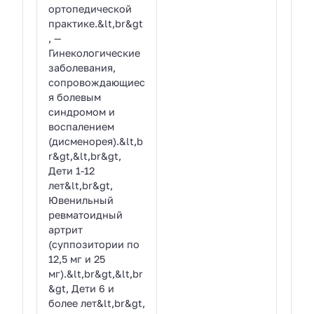
ортопедической
практике.&lt,br&gt
, —
Гинекологические
заболевания,
сопровождающиес
я болевым
синдромом и
воспалением
(дисменорея).&lt,b
r&gt,&lt,br&gt,
Дети 1-12
лет&lt,br&gt,
Ювенильный
ревматоидный
артрит
(суппозитории по
12,5 мг и 25
мг).&lt,br&gt,&lt,br
&gt, Дети 6 и
более лет&lt,br&gt,