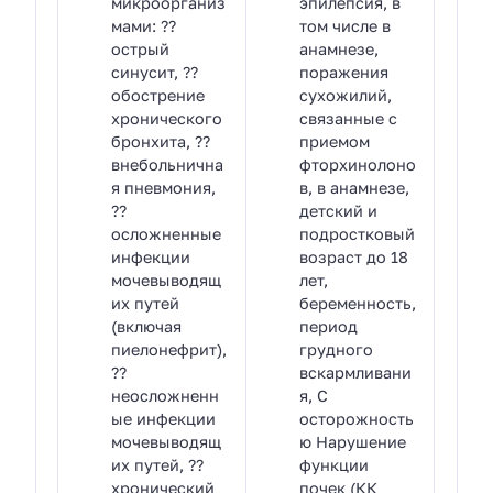
микроорганиз
эпилепсия, в
мами: ??
том числе в
острый
анамнезе,
синусит, ??
поражения
обострение
сухожилий,
хронического
связанные с
бронхита, ??
приемом
внебольнична
фторхинолоно
я пневмония,
в, в анамнезе,
??
детский и
осложненные
подростковый
инфекции
возраст до 18
мочевыводящ
лет,
их путей
беременность,
(включая
период
пиелонефрит),
грудного
??
вскармливани
неосложненн
я, С
ые инфекции
осторожность
мочевыводящ
ю Нарушение
их путей, ??
функции
хронический
почек (КК