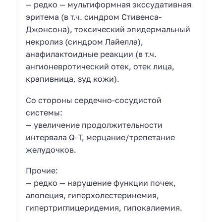
— редко — мультиформная экссудативная
эритема (в т.ч. синдром Стивенса-
Джонсона), токсический эпидермальный
некролиз (синдром Лайелла),
анафилактоидные реакции (в т.ч.
ангионевротический отек, отек лица,
крапивница, зуд кожи).
Со стороны сердечно-сосудистой
системы:
— увеличение продолжительности
интервала Q-Т, мерцание/трепетание
желудочков.
Прочие:
— редко — нарушение функции почек,
алопеция, гиперхолестеринемия,
гипертриглицеридемия, гипокалиемия.