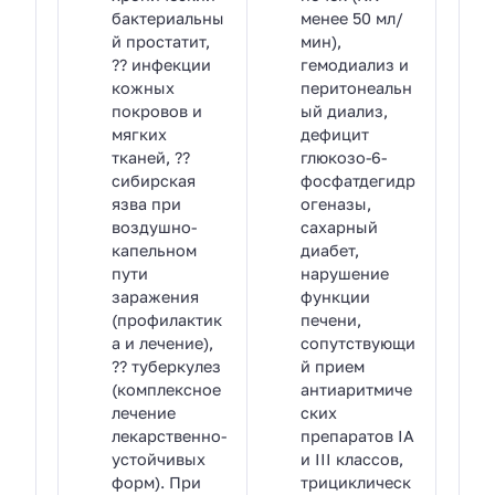
бактериальны
менее 50 мл/
й простатит,
мин),
?? инфекции
гемодиализ и
кожных
перитонеальн
покровов и
ый диализ,
мягких
дефицит
тканей, ??
глюкозо-6-
сибирская
фосфатдегидр
язва при
огеназы,
воздушно-
сахарный
капельном
диабет,
пути
нарушение
заражения
функции
(профилактик
печени,
а и лечение),
сопутствующи
?? туберкулез
й прием
(комплексное
антиаритмиче
лечение
ских
лекарственно-
препаратов IA
устойчивых
и III классов,
форм). При
трициклическ